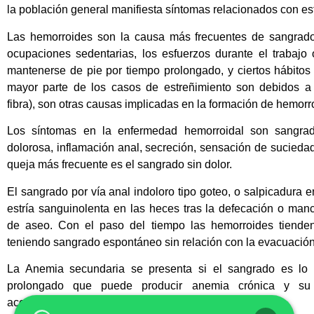
la población general manifiesta síntomas relacionados con e
Las hemorroides son la causa más frecuentes de sangrado
ocupaciones sedentarias, los esfuerzos durante el trabajo 
mantenerse de pie por tiempo prolongado, y ciertos hábitos 
mayor parte de los casos de estreñimiento son debidos a
fibra), son otras causas implicadas en la formación de hemorr
Los síntomas en la enfermedad hemorroidal son sangrad
dolorosa, inflamación anal, secreción, sensación de sucied
queja más frecuente es el sangrado sin dolor.
El sangrado por vía anal indoloro tipo goteo, o salpicadura en
estría sanguinolenta en las heces tras la defecación o man
de aseo. Con el paso del tiempo las hemorroides tiende
teniendo sangrado espontáneo sin relación con la evacuación
La Anemia secundaria se presenta si el sangrado es lo 
prolongado que puede producir anemia crónica y su 
acompañante (cansancio, palidez, dolor de cabeza).