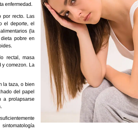
sta enfermedad.
 por recto. Las
o el deporte, el
alimentarios (la
 dieta pobre en
oides.
o rectal, masa
ad y comezon. La
 la taza, o bien
chado del papel
n a prolapsarse
.
suficientemente
sintomatología